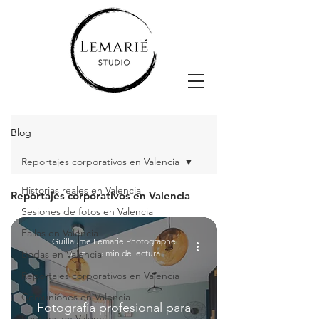
Blog
Reportajes corporativos en Valencia
Historias reales en Valencia
Reportajes corporativos en Valencia
Sesiones de fotos en Valencia
Fallas en Valencia
Guillaume Lemarie Photographe
Bodas en Valencia
3 jun
5 min de lectura
Reportajes corporativos en Valencia
Comuniones en Valencia
Fotografía profesional para
Bautizos en Valencia