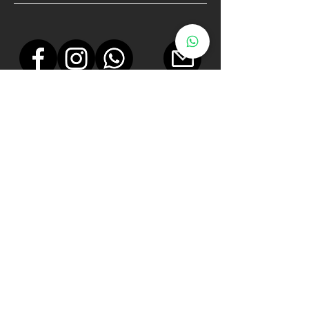
E. Rubio (Google)
★★★★★
"Fotos perfectas, originales y con
gran detalle. Dedica todo el tiempo
necesario para que la sesión salga de
10. Sabe jugar con la luz para que la
sesión quede espectacular, lo
recomiendo totalmente!!.”