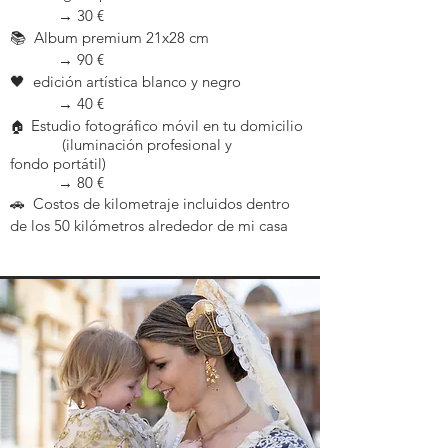
→ 3
0 €
📚 Album premium 21x28 cm
→ 9
0 €
🖤 edición artística blanco y negro
→ 4
0 €
Estudio fotográfico móvil en tu domicilio
🏠
(iluminación profesional y
fondo
portátil)
→ 8
0 €
🚗 Costos de kilometraje incluidos dentro
de los 50 kilómetros alrededor de mi casa