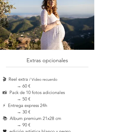
Extras opcionales
🎬 Reel extra
/ Video recuerdo
→ 60 €
📸 Pack de 10 fotos adicionales
→ 50
€
⚡ Entrega express 24h
→ 3
0 €
📚 Album premium 21x28 cm
→ 9
0 €
🖤 edición artística blanco y negro