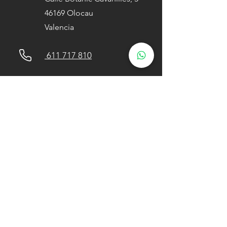
46169 Olocau
Valencia
611 717 810
lemarie.studiovalencia
@gmail.com