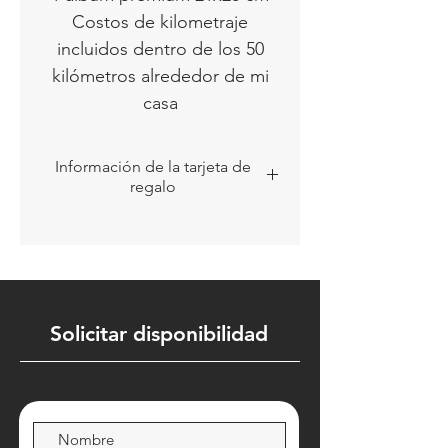
Costos de kilometraje
incluidos dentro de los 50
kilómetros alrededor de mi
casa
Información de la tarjeta de
regalo
La tarjeta de regalo se enviará por
correo electrónico dentro de las
24 horas posteriores al pedido.
La tarjeta de regalo tiene una
validez de 1 año despues del
pedido, no es canjeable ni
Solicitar disponibilidad
reembolsable.