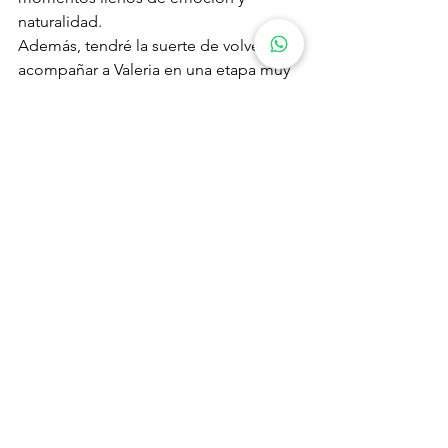
naturalidad.
Además, tendré la suerte de volver a 
acompañar a Valeria en una etapa muy 
especial de su vida, ya que será Fallera 
Mayor Infantil en 2027. Sin duda, será 
un placer volver a fotografiar nuevos 
recuerdos junto a ella y su familia.